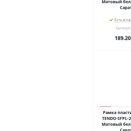
Матовый белы
Сара
Есть в на
Артикул:
189.20
Рамка пласт
TENDO-SFPL-2-
Матовый белы
Сара