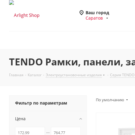
Ваш город
Саратов
TENDO Рамки, панели, з
Главная
-
Каталог
-
Электроустановочные изделия
-
Серия TEND
По умолчанию
Фильтр по параметрам
Цена