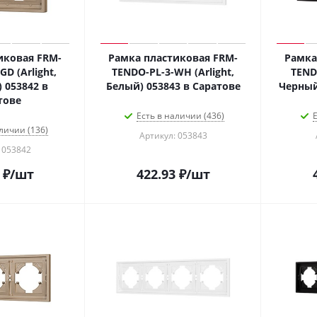
иковая FRM-
Рамка пластиковая FRM-
Рамка
D (Arlight,
TENDO-PL-3-WH (Arlight,
TENDO
 053842 в
Белый) 053843 в Саратове
Черный
тове
Есть в наличии (436)
Е
личии (136)
Артикул: 053843
 053842
₽
/шт
422.93
₽
/шт