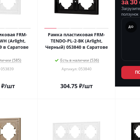
за 30
Загрузит
ползунок 
ПОСЛЕ
ДО
иковая FRM-
Рамка пластиковая FRM-
H (Arlight,
TENDO-PL-2-BK (Arlight,
9 в Саратове
Черный) 053840 в Саратове
личии (585)
Есть в наличии (536)
 053839
Артикул: 053840
П
₽
/шт
304.75
₽
/шт