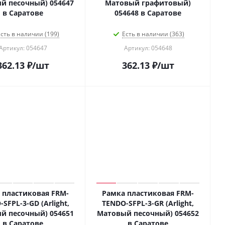
й песочный) 054647
Матовый графитовый)
в Саратове
054648 в Саратове
сть в наличии (199)
Есть в наличии (363)
Артикул: 054647
Артикул: 054648
362.13
₽
/шт
362.13
₽
/шт
 пластиковая FRM-
Рамка пластиковая FRM-
SFPL-3-GD (Arlight,
TENDO-SFPL-3-GR (Arlight,
й песочный) 054651
Матовый песочный) 054652
в Саратове
в Саратове