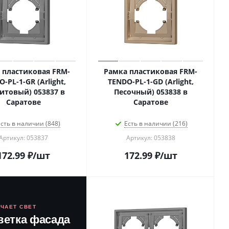
 пластиковая FRM-
Рамка пластиковая FRM-
-PL-1-GR (Arlight,
TENDO-PL-1-GD (Arlight,
итовый) 053837 в
Песочный) 053838 в
Саратове
Саратове
сть в наличии (848)
Есть в наличии (216)
Артикул: 053837
Артикул: 053838
172.99
₽
/шт
172.99
₽
/шт
ЮЧАЕТ СВЕТ
ветка фасада