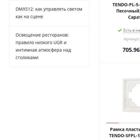
TENDO-PL-5-G
DMX512: как управлять светом
Песочный)
как на сцене
Сара
Есть в н
Освещение ресторанов:
Артикул:
правило низкого UGR и
705.96
интимная атмосфера над
столиками
Рамка пласт
TENDO-SFPL-1-