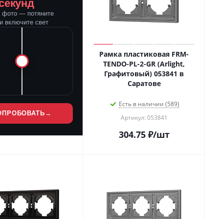
 секунд
е фото — потяните
и включите свет
Рамка пластиковая FRM-
TENDO-PL-2-GR (Arlight,
Графитовый) 053841 в
Саратове
Есть в наличии (589)
ОПРОБОВАТЬ
→
Артикул: 053841
304.75
₽
/шт