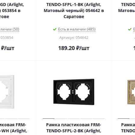
D (Arlight,
TENDO-SFPL-1-BK (Arlight,
TENDO-
 053854 в
Матовый черный) 054642 в
Матовы
тове
Саратове
аличии (50)
Есть в наличии (485)
Е
 053854
Артикул: 054642
₽
/шт
189.20
₽
/шт
иковая FRM-
Рамка пластиковая FRM-
Рамка
WH (Arlight,
TENDO-SFPL-2-BK (Arlight,
TENDO-