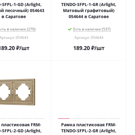
SFPL-1-GD (Arlight,
TENDO-SFPL-1-GR (Arlight,
й песочный) 054643
Матовый графитовый)
в Саратове
054644 в Саратове
сть в наличии (270)
Есть в наличии (537)
Артикул: 054643
Артикул: 054644
189.20
₽
/шт
189.20
₽
/шт
 пластиковая FRM-
Рамка пластиковая FRM-
SFPL-2-GD (Arlight,
TENDO-SFPL-2-GR (Arlight,