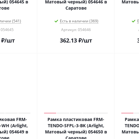
й) 054645 в
Матовый черный) 054646 в
Матовы
тове
Саратове
личии (541)
Есть в наличии (369)
Е
 054645
Артикул: 054646
₽
/шт
362.13
₽
/шт
иковая FRM-
Рамка пластиковая FRM-
Рамка
WH (Arlight,
TENDO-SFPL-3-BK (Arlight,
TENDO-
й) 054649 в
Матовый черный) 054650 в
Матовы
тове
Саратове