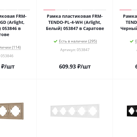
иковая FRM-
Рамка пластиковая FRM-
Рамка
D (Arlight,
TENDO-PL-4-WH (Arlight,
TENDO
 053846 в
Белый) 053847 в Саратове
Черный
тове
Есть в наличии (295)
Е
личии (114)
Артикул: 053847
 053846
₽
/шт
609.93
₽
/шт