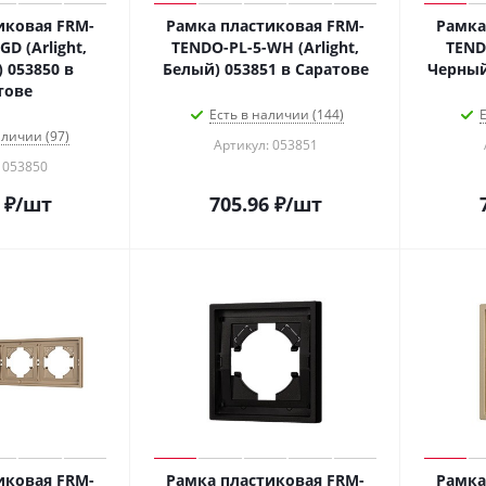
иковая FRM-
Рамка пластиковая FRM-
Рамка
D (Arlight,
TENDO-PL-5-WH (Arlight,
TENDO
 053850 в
Белый) 053851 в Саратове
Черный
тове
Есть в наличии (144)
Е
аличии (97)
Артикул: 053851
 053850
₽
/шт
705.96
₽
/шт
иковая FRM-
Рамка пластиковая FRM-
Рамка