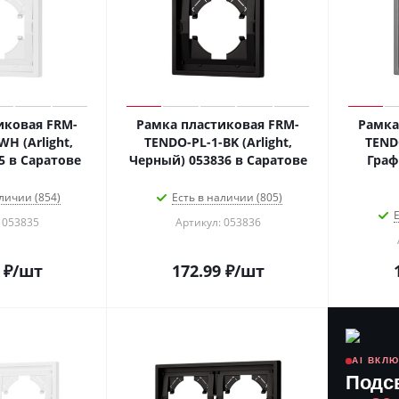
иковая FRM-
Рамка пластиковая FRM-
Рамка
H (Arlight,
TENDO-PL-1-BK (Arlight,
TENDO
5 в Саратове
Черный) 053836 в Саратове
Граф
личии (854)
Есть в наличии (805)
Е
 053835
Артикул: 053836
₽
/шт
172.99
₽
/шт
AI ВКЛ
Подс