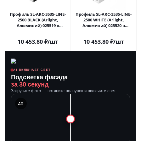
Профиль SL-ARC-3535-LINE-
Профиль SL-ARC-3535-LINE-
2500 BLACK (Arlight,
2500 WHITE (Arlight,
Алюминий) 025519 в
Алюминий) 025520 в
Саратове
Саратове
10 453.80
₽
/шт
10 453.80
₽
/шт
AI ВКЛЮЧАЕТ СВЕТ
Подсветка фасада
за 30 секунд
Загрузите фото — потяните ползунок и включите свет
ЛЕ
ДО