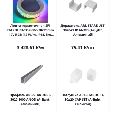
Лента герметичная SPI
Держатель ARL-STARDUST-
STARDUST-TOP-B60-30x20mm
3020-CLIP ANOD (Arlight,
12V RGB (12 W/m, IP65, 5m,
Алюминий)
wire x1) (Arlight, 12 Вт/м,
IP65)
3 428.61
₽
/м
75.41
₽
/шт
Профиль ARL-STARDUST-
Заглушка ARL-STARDUST-
3020-1000 ANOD (Arlight,
30x20-CAP-SET (Arlight,
Алюминий)
Силикон)