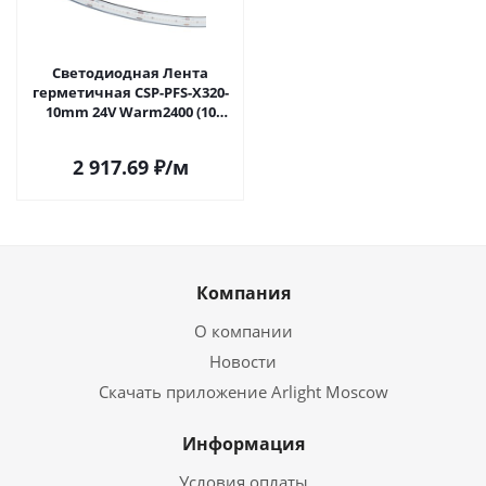
Светодиодная Лента
герметичная CSP-PFS-X320-
10mm 24V Warm2400 (10
W/m, IP68, TWP100, 5m)
(Arlight, -) 060277 в Саратове
2 917.69
₽
/м
Компания
О компании
Новости
Скачать приложение Arlight Moscow
Информация
Условия оплаты