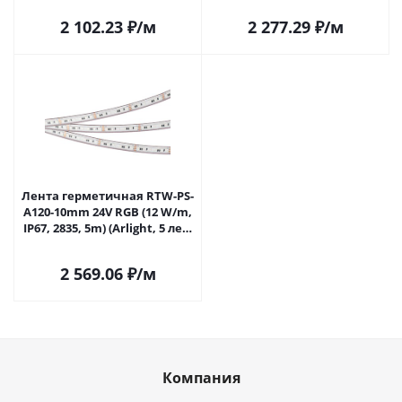
2 102.23
₽
/м
2 277.29
₽
/м
Лента герметичная RTW-PS-
A120-10mm 24V RGB (12 W/m,
IP67, 2835, 5m) (Arlight, 5 лет)
042907 в Саратове
2 569.06
₽
/м
Компания