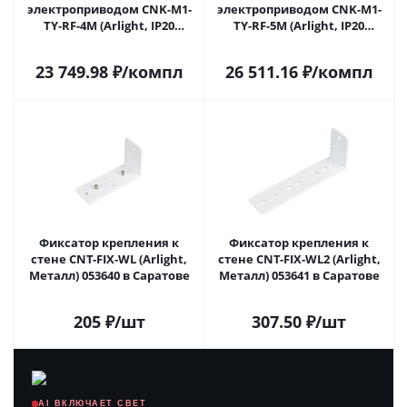
электроприводом CNK-M1-
электроприводом CNK-M1-
TY-RF-4M (Arlight, IP20
TY-RF-5M (Arlight, IP20
Металл, 5 лет) 048757 в
Металл, 5 лет) 048758 в
Саратове
Саратове
23 749.98
₽
/компл
26 511.16
₽
/компл
Фиксатор крепления к
Фиксатор крепления к
стене CNT-FIX-WL (Arlight,
стене CNT-FIX-WL2 (Arlight,
Металл) 053640 в Саратове
Металл) 053641 в Саратове
205
₽
/шт
307.50
₽
/шт
AI ВКЛЮЧАЕТ СВЕТ