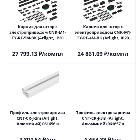
Карниз для штор с
Карниз для штор с
электроприводом CNK-M1-
электроприводом CNK-M1-
TY-RF-5M-BK (Arlight, IP20
TY-RF-4M-BK (Arlight, IP20
Металл, 5 лет) 061462 в
Металл, 5 лет) 061463 в
Саратове
Саратове
27 799.13
₽
/компл
24 861.09
₽
/компл
Профиль электрокарниза
Профиль электрокарниза
CNT-CR-J-2m (Arlight,
CNT-CR-J-3m (Arlight,
Алюминий) 061656 в
Алюминий) 061657 в
Саратове
Саратове
4 394.54
₽
/шт
6 654.88
₽
/шт