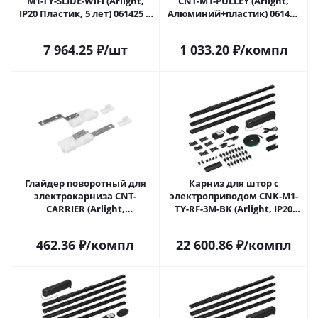
M1-TY-SLIDE-WiFi (Arlight,
CNT-M1-PULLEY (Arlight,
IP20 Пластик, 5 лет) 061425 в
Алюминий+пластик) 061426
Саратове
в Саратове
7 964.25
₽
/шт
1 033.20
₽
/компл
Глайдер поворотный для
Карниз для штор с
электрокарниза CNT-
электроприводом CNK-M1-
CARRIER (Arlight,
TY-RF-3M-BK (Arlight, IP20
Алюминий+пластик) 061427
Металл, 5 лет) 061461 в
в Саратове
Саратове
462.36
₽
/компл
22 600.86
₽
/компл