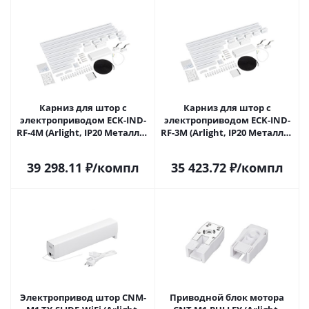
Карниз для штор с
Карниз для штор с
электроприводом ECK-IND-
электроприводом ECK-IND-
RF-4M (Arlight, IP20 Металл, 3
RF-3M (Arlight, IP20 Металл, 3
года) 060431 в Саратове
года) 060432 в Саратове
39 298.11
₽
/компл
35 423.72
₽
/компл
Электропривод штор CNM-
Приводной блок мотора