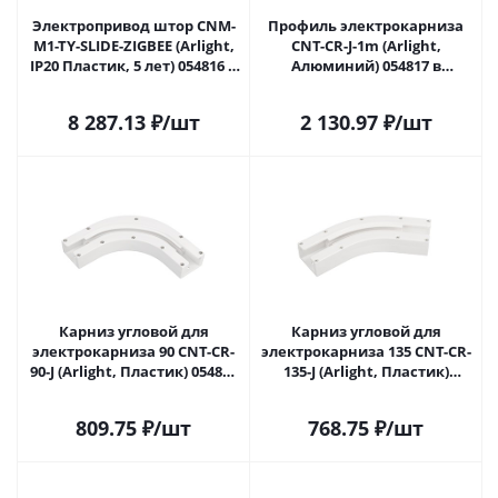
Электропривод штор CNM-
Профиль электрокарниза
M1-TY-SLIDE-ZIGBEE (Arlight,
CNT-CR-J-1m (Arlight,
IP20 Пластик, 5 лет) 054816 в
Алюминий) 054817 в
Саратове
Саратове
8 287.13
₽
/шт
2 130.97
₽
/шт
Карниз угловой для
Карниз угловой для
электрокарниза 90 CNT-CR-
электрокарниза 135 CNT-CR-
90-J (Arlight, Пластик) 054820
135-J (Arlight, Пластик)
в Саратове
054821 в Саратове
809.75
₽
/шт
768.75
₽
/шт