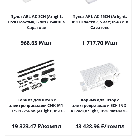
Пульт ARL-AC-2CH (Arlight,
Пульт ARL-AC-15CH (Arlight,
IP20 Пластик, 5 лет) 054830 в
IP20 Пластик, 5 лет) 054831 в
Саратове
Саратове
968.63
₽
/шт
1 717.70
₽
/шт
Карниз для штор с
Карниз для штор с
электроприводом CNK-M1-
электроприводом ECK-IND-
TY-RF-2M-BK (Arlight, IP20
RF-5M (Arlight, IP20 Металл, 3
Металл, 5 лет) 058460 в
года) 058968 в Саратове
Саратове
19 323.47
₽
/компл
43 428.96
₽
/компл