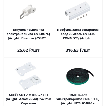
Бегунок комплекта
Профиль электрокарниза
электрокарниза CNT-RUN-J
соединитель CNT-CR-
(Arlight, Пластик) 054823 в
CONNECT-J (Arlight,
Саратове
Алюминий) 054824 в
Саратове
25.62
₽
/шт
316.63
₽
/шт
Скоба CNT-AM-BRACKET-J
Ремень для
(Arlight, Алюминий) 054825 в
электрокарниза CNT-BELT-J
Саратове
(Arlight, IP20) 054826 в