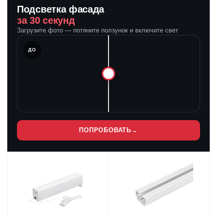
Подсветка фасада
за 30 секунд
Загрузите фото — потяните ползунок и включите свет
ЛЕ
ДО
ПОПРОБОВАТЬ
→