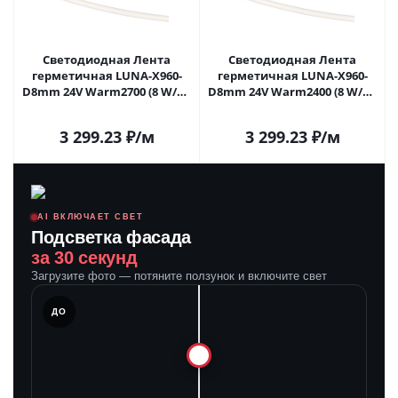
Светодиодная Лента
Светодиодная Лента
герметичная LUNA-X960-
герметичная LUNA-X960-
D8mm 24V Warm2700 (8 W/m,
D8mm 24V Warm2400 (8 W/m,
IP65, 360deg, 5m) (Arlight,
IP65, 360deg, 5m) (Arlight,
CRI>90) 053355 в Саратове
CRI>90) 053356 в Саратове
3 299.23
₽
/м
3 299.23
₽
/м
AI ВКЛЮЧАЕТ СВЕТ
Подсветка фасада
за 30 секунд
Загрузите фото — потяните ползунок и включите свет
ЛЕ
ДО