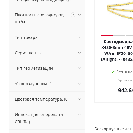
Плотность светодиодов,
?
шт/м
Тип товара
Светодиодная
X480-8mm 48V 
Серия ленты
W/m, IP20, 5
(Arlight, -) 04
Тип герметизации
Есть в на
Артикул:
Угол излучения, °
942.6
Цветовая температура, K
Индекс цветопередачи
CRI (Ra)
Бескорпусные лен