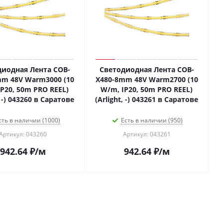
диодная Лента COB-
Светодиодная Лента COB-
mm 48V Warm3000 (10
X480-8mm 48V Warm2700 (10
P20, 50m PRO REEL)
W/m, IP20, 50m PRO REEL)
, -) 043260 в Саратове
(Arlight, -) 043261 в Саратове
сть в наличии (1000)
Есть в наличии (950)
Артикул: 043260
Артикул: 043261
942.64
₽
/м
942.64
₽
/м