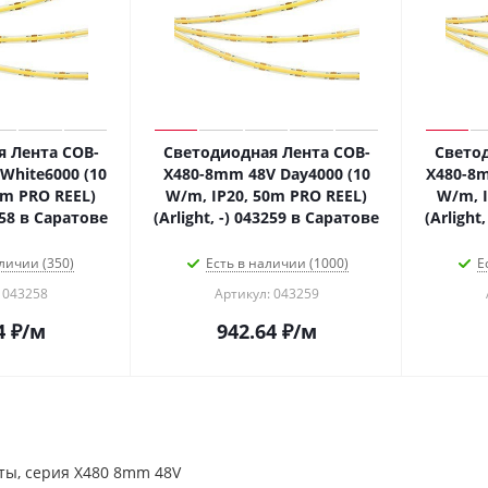
 Лента COB-
Светодиодная Лента COB-
Свето
White6000 (10
X480-8mm 48V Day4000 (10
X480-8
0m PRO REEL)
W/m, IP20, 50m PRO REEL)
W/m, I
3258 в Саратове
(Arlight, -) 043259 в Саратове
(Arlight
личии (350)
Есть в наличии (1000)
Е
 043258
Артикул: 043259
4
₽
/м
942.64
₽
/м
ты, серия X480 8mm 48V