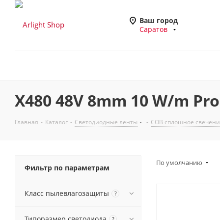
Ваш город
Саратов
X480 48V 8mm 10 W/m Pro
Главная
-
Каталог
-
Светодиодные ленты
-
COB сплошное свечени
По умолчанию
Фильтр по параметрам
Класс пылевлагозащиты
?
Типоразмер светодиода
?