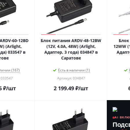
ARDV-60-12BD
Блок питания ARDV-48-12BW
Блок
W) (Arlight,
(12V, 4.0A, 48W) (Arlight,
12WW (12
да) 033547 в
Адаптер, 3 года) 034847 в
Адапте
тове
Саратове
личии (167)
Есть в наличии (1)
 033547
Артикул: 034847
6
₽
/шт
2 199.49
₽
/шт
AI ВКЛ
Подс