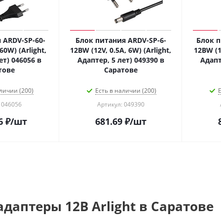
 ARDV-SP-60-
Блок питания ARDV-SP-6-
Блок п
60W) (Arlight,
12BW (12V, 0.5A, 6W) (Arlight,
12BW (1
ет) 046056 в
Адаптер, 5 лет) 049390 в
Адапт
тове
Саратове
личии (200)
Есть в наличии (200)
Е
 046056
Артикул: 049390
6
₽
/шт
681.69
₽
/шт
даптеры 12В Arlight в Саратове