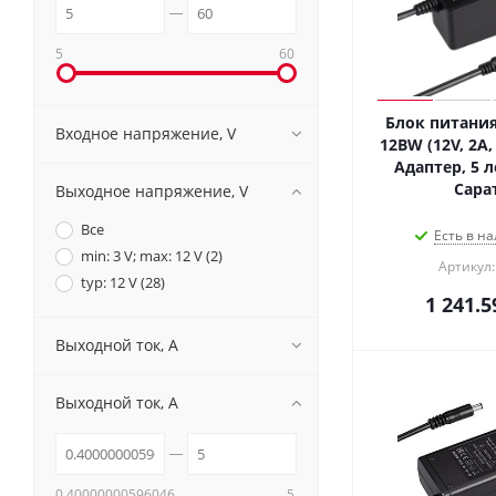
5
60
Блок питания
Входное напряжение, V
12BW (12V, 2A, 
Адаптер, 5 л
Сара
Выходное напряжение, V
Все
Есть в на
min: 3 V; max: 12 V (
2
)
Артикул:
typ: 12 V (
28
)
1 241.5
Выходной ток, A
Выходной ток, A
0.40000000596046
5