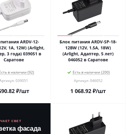
 питания ARDV-12-
Блок питания ARDV-SP-18-
V, 1A, 12W) (Arlight,
12BW (12V, 1.5A, 18W)
р, 3 года) 039051 в
(Arlight, Адаптер, 5 лет)
Саратове
046052 в Саратове
Есть в наличии (92)
Есть в наличии (200)
Артикул: 039051
Артикул: 046052
690.82
₽
/шт
1 068.92
₽
/шт
ЮЧАЕТ СВЕТ
ветка фасада