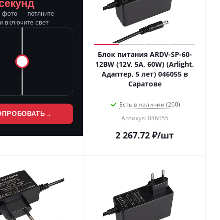
 секунд
е фото — потяните
и включите свет
Блок питания ARDV-SP-60-
12BW (12V, 5A, 60W) (Arlight,
Адаптер, 5 лет) 046055 в
Саратове
Есть в наличии (200)
ОПРОБОВАТЬ
→
Артикул: 046055
2 267.72
₽
/шт