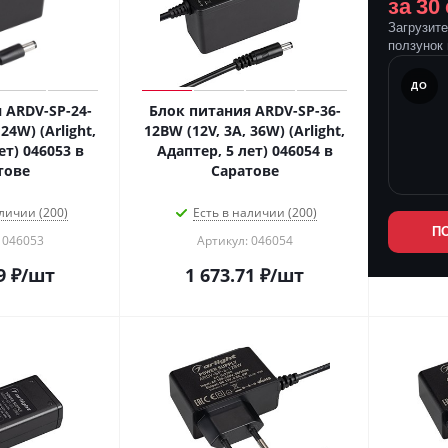
за 30
Загрузит
ползунок 
ПОСЛЕ
ДО
 ARDV-SP-24-
Блок питания ARDV-SP-36-
24W) (Arlight,
12BW (12V, 3A, 36W) (Arlight,
ет) 046053 в
Адаптер, 5 лет) 046054 в
тове
Саратове
личии (200)
Есть в наличии (200)
П
 046053
Артикул: 046054
9
₽
/шт
1 673.71
₽
/шт