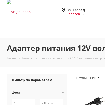
Ваш город
Саратов
Адаптер питания 12V вол
Главная
-
Каталог
-
Источники питания
-
AC/DC источники напря
По умолчанию
Фильтр по параметрам
Цена