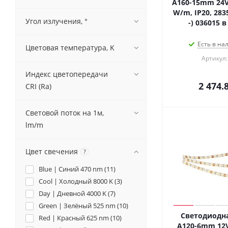
A160-15mm 24V 
W/m, IP20, 2835
Угол излучения, °
-) 036015 
Есть в на
Цветовая температура, K
Артикул:
Индекс цветопередачи
2 474.
CRI (Ra)
Световой поток на 1м,
lm/m
Цвет свечения
?
Blue | Синий 470 nm (
11
)
Cool | Холодный 8000 K (
3
)
Day | Дневной 4000 K (
7
)
Green | Зелёный 525 nm (
10
)
Светодиодна
Red | Красный 625 nm (
10
)
A120-6mm 12V