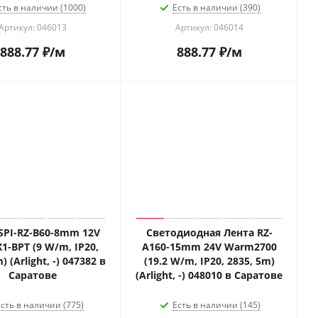
сть в наличии (1000)
Есть в наличии (390)
Артикул: 046013
Артикул: 046014
888.77
₽
/м
888.77
₽
/м
SPI-RZ-B60-8mm 12V
Светодиодная Лента RZ-
1-BPT (9 W/m, IP20,
A160-15mm 24V Warm2700
) (Arlight, -) 047382 в
(19.2 W/m, IP20, 2835, 5m)
Саратове
(Arlight, -) 048010 в Саратове
сть в наличии (775)
Есть в наличии (145)