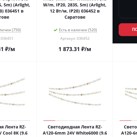
, 5m) (Arlight,
W/m, IP20, 2835, 5m) (Arlight,
0) 036451 в
12 Вт/м, IP20) 036452 в
тове
Саратове
личии (750)
Есть в наличии (520)
П
 036451
Артикул: 036452
31
₽
/м
1 873.31
₽
/м
я Лента RZ-
Светодиодная Лента RZ-
Свето
Cool 8K (9.6
A120-6mm 24V White6000 (9.6
A120-6