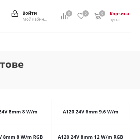
Войти
Корзина
0
0
0
0
Мой кабинет
пуста
атове
 24V 8mm 8 W/m
A120 24V 6mm 9.6 W/m
4V 8mm 8 W/m RGB
A120 24V 8mm 12 W/m RGB