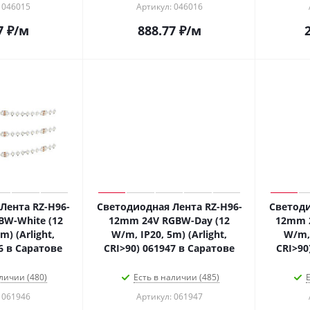
 046015
Артикул: 046016
7
₽
/м
888.77
₽
/м
Лента RZ-H96-
Светодиодная Лента RZ-H96-
Светоди
W-White (12
12mm 24V RGBW-Day (12
12mm 
m) (Arlight,
W/m, IP20, 5m) (Arlight,
W/m, 
6 в Саратове
CRI>90) 061947 в Саратове
CRI>90
личии (480)
Есть в наличии (485)
Е
 061946
Артикул: 061947