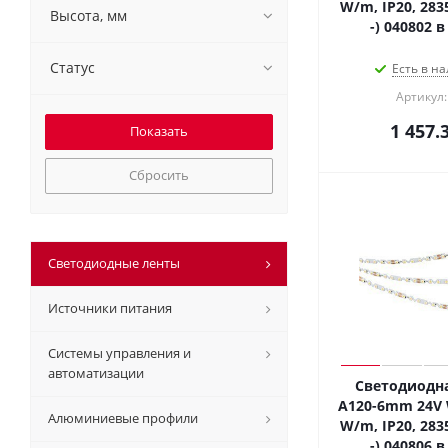
W/m, IP20, 2835
Высота, мм
-) 040802 
Статус
Есть в на
Артикул:
1 457.
Сбросить
Светодиодные ленты
Источники питания
Системы управления и
автоматизации
Светодиодна
A120-6mm 24V 
Алюминиевые профили
W/m, IP20, 2835
-) 040806 