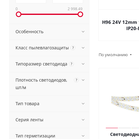
0
2 998.49
H96 24V 12mm
IP20-
Особенность
Класс пылевлагозащиты
?
По умолчанию
Типоразмер светодиода
?
Плотность светодиодов,
?
шт/м
Тип товара
Серия ленты
Светодиодна
Тип герметизации