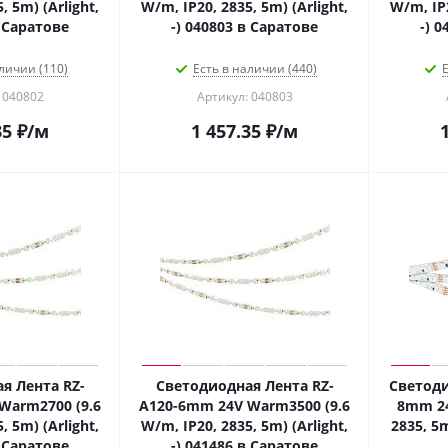
, 5m) (Arlight,
W/m, IP20, 2835, 5m) (Arlight,
W/m, IP2
в Саратове
-) 040803 в Саратове
-) 
личии (110)
Есть в наличии (440)
Е
 040802
Артикул: 040803
35
₽
/м
1 457.35
₽
/м
я Лента RZ-
Светодиодная Лента RZ-
Светоди
Warm2700 (9.6
A120-6mm 24V Warm3500 (9.6
8mm 24
, 5m) (Arlight,
W/m, IP20, 2835, 5m) (Arlight,
2835, 5m
в Саратове
-) 041486 в Саратове