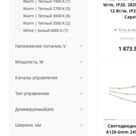
Warm | Тёплый 1900 K (
1
)
W/m, IP20, 2835
Warm | Тёплый 2700 K (
5
)
12 Вт/м, IP2
Warm | Тёплый 3000 K (
6
)
Сара
Warm | Тёплый 3500 K (
2
)
Есть в на
White | Белый 6000 K (
7
)
Yellow | Жёлтый 590 nm (
1
)
Артикул:
Напряжение питания, V
1 873.
Мощность, W
Каналы управления
Тип управления
Диммируемый(ая)
Ширина, мм
Светодиодна
A120-6mm 24V 