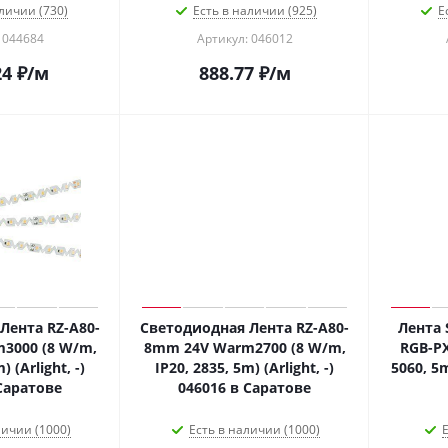
личии (730)
Есть в наличии (925)
Е
 044684
Артикул: 046012
24
₽
/м
888.77
₽
/м
Лента RZ-A80-
Светодиодная Лента RZ-A80-
Лента 
3000 (8 W/m,
8mm 24V Warm2700 (8 W/m,
RGB-PX
) (Arlight, -)
IP20, 2835, 5m) (Arlight, -)
5060, 5m
Саратове
046016 в Саратове
личии (1000)
Есть в наличии (1000)
Е