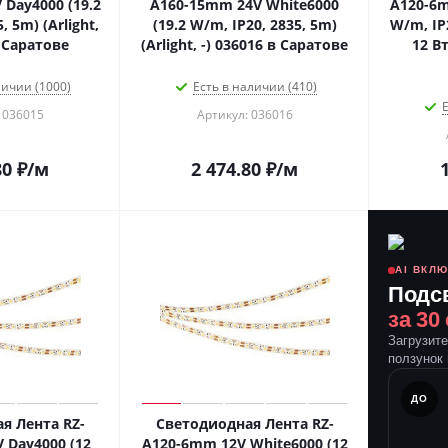
Day4000 (19.2
A160-15mm 24V White6000
A120-6m
, 5m) (Arlight,
(19.2 W/m, IP20, 2835, 5m)
W/m, IP2
в Саратове
(Arlight, -) 036016 в Саратове
12 Вт
личии (1000)
Есть в наличии (410)
Е
 036015
Артикул: 036016
80
₽
/м
2 474.80
₽
/м
AI ВКЛ
Подс
за 30
Загрузит
ползунок 
ПОСЛЕ
ДО
я Лента RZ-
Светодиодная Лента RZ-
 Day4000 (12
A120-6mm 12V White6000 (12