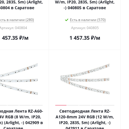
0, 2835, 5m) (Arlight,
W/m, IP20, 2835, 5m) (Arlight,
040804 в Саратове
-) 040805 в Саратове
сть в наличии (280)
Есть в наличии (570)
Артикул: 040804
Артикул: 040805
1 457.35
₽
/м
1 457.35
₽
/м
одная Лента RZ-A60-
Светодиодная Лента RZ-
V RGB (8 W/m, IP20,
A120-8mm 24V RGB (12 W/m,
) (Arlight, -) 042909 в
IP20, 2835, 5m) (Arlight, -)
Саратове
042911 в Саратове