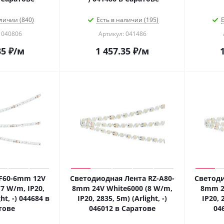
личии (840)
Есть в наличии (195)
Е
 040806
Артикул: 041486
35
₽
/м
1 457.35
₽
/м
-F60-6mm 12V
Светодиодная Лента RZ-A80-
Светоди
7 W/m, IP20,
8mm 24V White6000 (8 W/m,
8mm 2
ht, -) 044684 в
IP20, 2835, 5m) (Arlight, -)
IP20, 
тове
046012 в Саратове
04