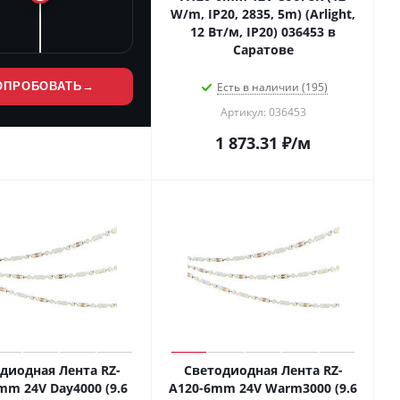
W/m, IP20, 2835, 5m) (Arlight,
12 Вт/м, IP20) 036453 в
Саратове
ОПРОБОВАТЬ
→
Есть в наличии (195)
Артикул: 036453
1 873.31
₽
/м
диодная Лента RZ-
Светодиодная Лента RZ-
mm 24V Day4000 (9.6
A120-6mm 24V Warm3000 (9.6