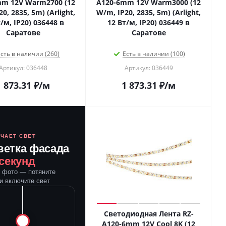
m 12V Warm2700 (12
A120-6mm 12V Warm3000 (12
0, 2835, 5m) (Arlight,
W/m, IP20, 2835, 5m) (Arlight,
/м, IP20) 036448 в
12 Вт/м, IP20) 036449 в
Саратове
Саратове
сть в наличии (260)
Есть в наличии (100)
Артикул: 036448
Артикул: 036449
1 873.31
₽
/м
1 873.31
₽
/м
ЮЧАЕТ СВЕТ
ветка фасада
 секунд
е фото — потяните
и включите свет
Светодиодная Лента RZ-
A120-6mm 12V Cool 8K (12