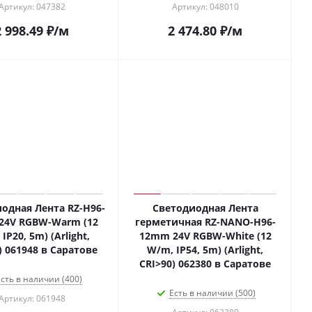
Артикул: 047382
Артикул: 048010
2 998.49
₽
/м
2 474.80
₽
/м
одная Лента RZ-H96-
Светодиодная Лента
24V RGBW-Warm (12
герметичная RZ-NANO-H96-
IP20, 5m) (Arlight,
12mm 24V RGBW-White (12
) 061948 в Саратове
W/m, IP54, 5m) (Arlight,
CRI>90) 062380 в Саратове
сть в наличии (400)
Есть в наличии (500)
Артикул: 061948