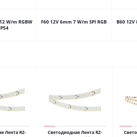
 12 W/m RGBW
F60 12V 6mm 7 W/m SPI RGB
B60 12V
IP54
я Лента RZ-
Светодиодная Лента RZ-
Свето