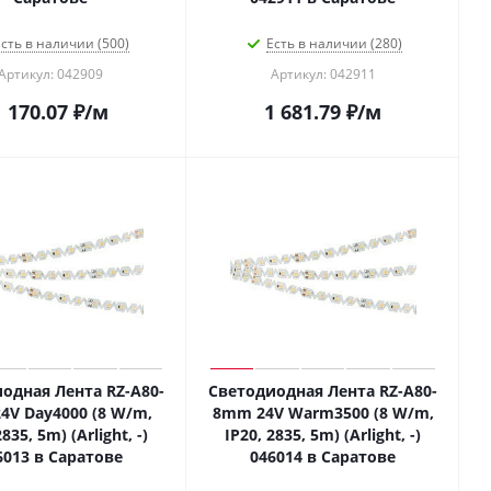
сть в наличии (500)
Есть в наличии (280)
Артикул: 042909
Артикул: 042911
1 170.07
₽
/м
1 681.79
₽
/м
одная Лента RZ-A80-
Светодиодная Лента RZ-A80-
4V Day4000 (8 W/m,
8mm 24V Warm3500 (8 W/m,
2835, 5m) (Arlight, -)
IP20, 2835, 5m) (Arlight, -)
6013 в Саратове
046014 в Саратове