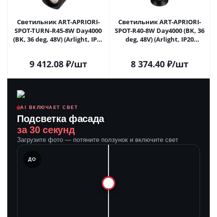
Светильник ART-APRIORI-
Светильник ART-APRIORI-
SPOT-TURN-R45-8W Day4000
SPOT-R40-8W Day4000 (BK, 36
(BK, 36 deg, 48V) (Arlight, IP20
deg, 48V) (Arlight, IP20
Металл, 3 года)
Металл, 3 года)
9 412.08
₽
/шт
8 374.40
₽
/шт
AI ВКЛЮЧАЕТ СВЕТ
Подсветка фасада
за 30 секунд
Загрузите фото — потяните ползунок и включите свет
ЛЕ
ДО