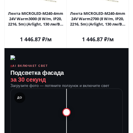
Лента MICROLED-M240-4mm
Лента MICROLED-M240-4mm
24V Warm3000 (8 W/m, IP20,
24V Warm2700 (8 W/m, IP20,
2216, 5m) (Arlight, 130 лм/Вт)
2216, 5m) (Arlight, 130 лм/Вт)
047871 в Саратове
047872 в Саратове
1 446.87
₽
/м
1 446.87
₽
/м
AI ВКЛЮЧАЕТ СВЕТ
Подсветка фасада
за 30 секунд
Загрузите фото — потяните ползунок и включите свет
ЛЕ
ДО