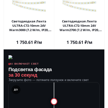
Светодиодная Лента
Светодиодная Лента
ULTRA-C72-10mm 24V
ULTRA-C72-10mm 24V
Warm3000 (7.2 W/m, IP20,
Warm2700 (7.2 W/m, IP20,
5630, 5m) (Arlight,
5630, 5m) (Arlight,
высок.эфф.200 лм/Вт) 040212
высок.эфф.200 лм/Вт) 040213
1 750.61
₽
/м
1 750.61
₽
/м
в Саратове
в Саратове
AI ВКЛЮЧАЕТ СВЕТ
Подсветка фасада
за 30 секунд
Загрузите фото — потяните ползунок и включите свет
ЛЕ
ДО