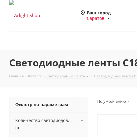
Ваш город
Саратов
Светодиодные ленты C18
Главная
-
Каталог
-
Светодиодные ленты
-
Светодиодные ленты Вы
По умолчанию
Фильтр по параметрам
Количество светодиодов,
шт