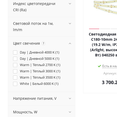
Индекс цветопередачи
CRI (Ra)
Световой поток на 1м,
lm/m
Светодиодная 
C180-10mm 2
Цвет свечения
?
(19.2 W/m, IP
(Arlight, высо
Day | Дневной 4000 K (
1
)
Вт) 040250 
Day | Дневной 5000 K (
1
)
Warm | Тёплый 2700 K (
1
)
Есть в на
Warm | Тёплый 3000 K (
1
)
Артикул:
Warm | Тёплый 3500 K (
1
)
3 700.
White | Белый 6000 K (
1
)
Напряжение питания, V
Мощность, W