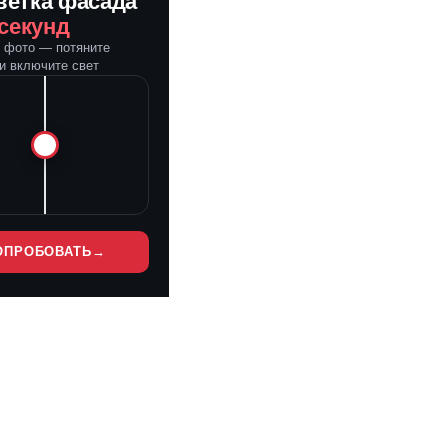
ветка фасада
 секунд
е фото — потяните
и включите свет
ОПРОБОВАТЬ
→