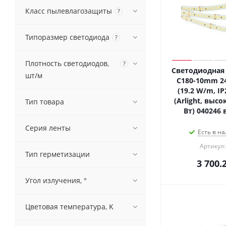
Класс пылевлагозащиты
?
Типоразмер светодиода
?
Плотность светодиодов,
?
Светодиодная 
шт/м
C180-10mm 24
(19.2 W/m, IP
(Arlight, высо
Тип товара
Вт) 040246 
Серия ленты
Есть в на
Артикул:
Тип герметизации
3 700.
Угол излучения, °
Цветовая температура, K