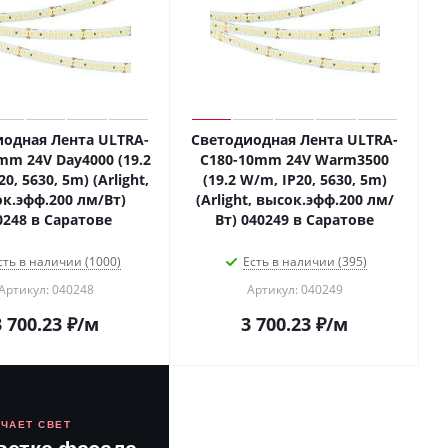
одная Лента ULTRA-
Светодиодная Лента ULTRA-
mm 24V Day4000 (19.2
C180-10mm 24V Warm3500
0, 5630, 5m) (Arlight,
(19.2 W/m, IP20, 5630, 5m)
к.эфф.200 лм/Вт)
(Arlight, высок.эфф.200 лм/
0248 в Саратове
Вт) 040249 в Саратове
сть в наличии (1000)
Есть в наличии (395)
Артикул: 040248
Артикул: 040249
3 700.23
₽
/м
3 700.23
₽
/м
ЮЧАЕТ СВЕТ