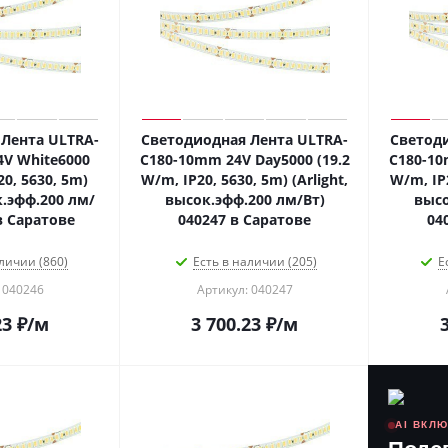
Лента ULTRA-
Светодиодная Лента ULTRA-
Светоди
V White6000
C180-10mm 24V Day5000 (19.2
C180-10
20, 5630, 5m)
W/m, IP20, 5630, 5m) (Arlight,
W/m, IP2
к.эфф.200 лм/
высок.эфф.200 лм/Вт)
высо
в Саратове
040247 в Саратове
04
личии (860)
Есть в наличии (205)
Е
 040246
Артикул: 040247
23
₽
/м
3 700.23
₽
/м
AI ВКЛ