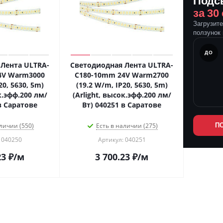
Подс
за 30
Загрузит
ползунок 
ПОСЛЕ
ДО
Лента ULTRA-
Светодиодная Лента ULTRA-
4V Warm3000
C180-10mm 24V Warm2700
20, 5630, 5m)
(19.2 W/m, IP20, 5630, 5m)
к.эфф.200 лм/
(Arlight, высок.эфф.200 лм/
в Саратове
Вт) 040251 в Саратове
личии (550)
Есть в наличии (275)
П
 040250
Артикул: 040251
23
₽
/м
3 700.23
₽
/м