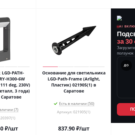
AI ВКЛ
Подс
за 30
Загрузит
ползунок 
ПОСЛЕ
ДО
 LGD-PATH-
Основание для светильника
RY-H300-6W
LGD-Path-Frame (Arlight,
111 deg, 230V)
Пластик) 021905(1) в
Металл, 3 года)
Саратове
в Саратове
Есть в наличии (50)
аличии (7)
П
Артикул: 021905(1)
020397(1)
40
₽
/шт
837.90
₽
/шт