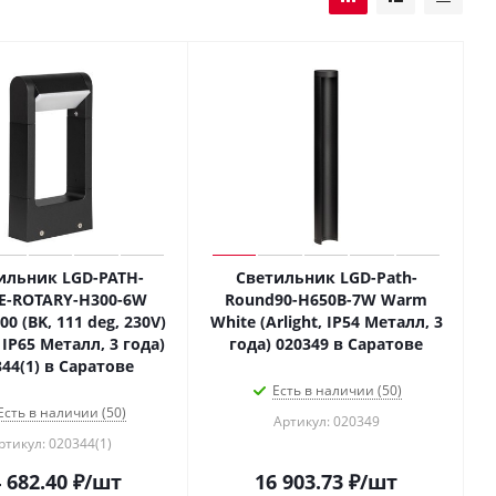
ильник LGD-PATH-
Светильник LGD-Path-
E-ROTARY-H300-6W
Round90-H650B-7W Warm
0 (BK, 111 deg, 230V)
White (Arlight, IP54 Металл, 3
, IP65 Металл, 3 года)
года) 020349 в Саратове
344(1) в Саратове
Есть в наличии (50)
Есть в наличии (50)
Артикул: 020349
ртикул: 020344(1)
 682.40
₽
/шт
16 903.73
₽
/шт