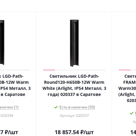
 LGD-Path-
Светильник LGD-Path-
Свет
0B-12W Warm
Round120-H650B-12W Warm
FRAM
 IP54 Металл, 3
White (Arlight, IP54 Металл, 3
Warm300
 в Саратове
года) 020337 в Саратове
(Arlight
020
аличии (1)
Есть в наличии (50)
 020336
Артикул: 020337
А
67
₽
/шт
18 857.54
₽
/шт
14