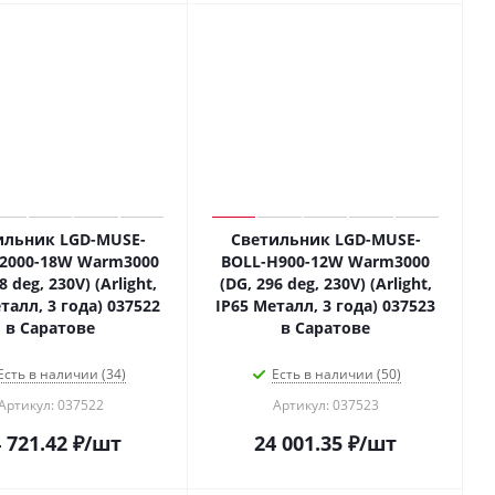
ильник LGD-MUSE-
Светильник LGD-MUSE-
2000-18W Warm3000
BOLL-H900-12W Warm3000
8 deg, 230V) (Arlight,
(DG, 296 deg, 230V) (Arlight,
талл, 3 года) 037522
IP65 Металл, 3 года) 037523
в Саратове
в Саратове
Есть в наличии (34)
Есть в наличии (50)
Артикул: 037522
Артикул: 037523
 721.42
₽
/шт
24 001.35
₽
/шт