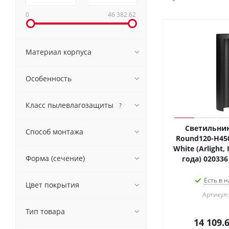
0
46 382.62
Материал корпуса
Особенность
Класс пылевлагозащиты
?
Светильник
Способ монтажа
Round120-H45
White (Arlight,
Форма (сечение)
года) 020336
Есть в н
Цвет покрытия
Артикул:
Тип товара
14 109.