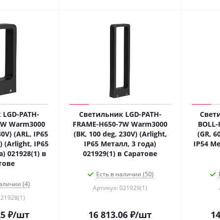
 LGD-PATH-
Светильник LGD-PATH-
Свет
7W Warm3000
FRAME-H650-7W Warm3000
BOLL-
30V) (ARL, IP65
(BK, 100 deg, 230V) (Arlight,
(GR, 60
 (Arlight, IP65
IP65 Металл, 3 года)
IP54 Ме
) 021928(1) в
021929(1) в Саратове
тове
Есть в наличии (50)
аличии (4)
Артикул: 021929(1)
021928(1)
25
₽
/шт
16 813.06
₽
/шт
14