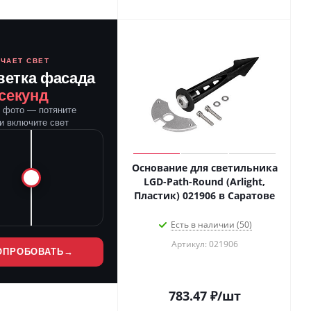
ЮЧАЕТ СВЕТ
ветка фасада
 секунд
е фото — потяните
и включите свет
Основание для светильника
LGD-Path-Round (Arlight,
Пластик) 021906 в Саратове
Есть в наличии (50)
Артикул: 021906
ОПРОБОВАТЬ
→
783.47
₽
/шт