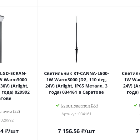
LGD-ECRAN-
Светильник KT-CANNA-L500-
Светиль
W Warm3000
1W Warm3000 (DG, 110 deg,
1W War
30V) (Arlight,
24V) (Arlight, IP65 Металл, 3
24V) (A
 года) 029992
года) 034161 в Саратове
года)
атове
Есть в наличии (50)
аличии (22)
Артикул: 034161
 029992
64
₽
/шт
7 156.56
₽
/шт
7