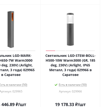
ильник LGD-MARK-
Светильник LGD-STEM-BOLL-
H650-7W Warm3000
H500-10W Warm3000 (GR, 185
 deg, 230V) (Arlight,
deg, 230V) (Arlight, IP65
талл, 3 года) 029965
Металл, 3 года) 029966 в
в Саратове
Саратове
Есть в наличии (50)
Есть в наличии (50)
Артикул: 029965
Артикул: 029966
 446.89
₽
/шт
19 178.33
₽
/шт