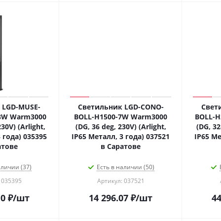
 LGD-MUSE-
Светильник LGD-CONO-
Свет
8W Warm3000
BOLL-H1500-7W Warm3000
BOLL-H
30V) (Arlight,
(DG, 36 deg, 230V) (Arlight,
(DG, 32
 года) 035395
IP65 Металл, 3 года) 037521
IP65 Ме
атове
в Саратове
аличии (37)
Есть в наличии (50)
 035395
Артикул: 037521
10
₽
/шт
14 296.07
₽
/шт
44