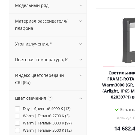
Модельный ряд
Материал рассеивателя/
плафона
Угол излучения, °
Цветовая температура, K
Светильник
Индекс цветопередачи
FRAME-ROTA
CRI (Ra)
Warm3000 (GR, 
(Arlight, IP65 
020397(1) 
Цвет свечения
?
Day | Дневной 4000 K (
13
)
Есть в н
Warm | Тёплый 2700 K (
3
)
Артикул: 
Warm | Тёплый 3000 K (
97
)
14 682.
Warm | Тёплый 3500 K (
12
)