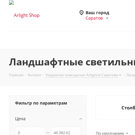
Ваш город
Саратов
Ландшафтные светильник
Главная
-
Каталог
-
Наружное освещение Arlight в Саратове
-
Ланд
Фильтр по параметрам
Стол
Цена
По умолчанию