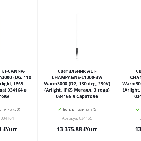
 KT-CANNA-
Светильник ALT-
С
3000 (DG, 110
CHAMPAGNE-L1000-3W
CHA
rlight, IP65
Warm3000 (DG, 180 deg, 230V)
Warm300
да) 034164 в
(Arlight, IP65 Металл, 3 года)
(Arlight
тове
034165 в Саратове
03
аличии (50)
Есть в наличии (5)
 034164
Артикул: 034165
1
₽
/шт
13 375.88
₽
/шт
13