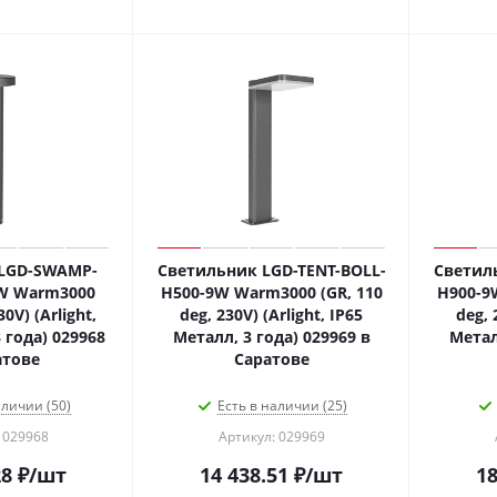
LGD-SWAMP-
Светильник LGD-TENT-BOLL-
Светил
W Warm3000
H500-9W Warm3000 (GR, 110
H900-9
30V) (Arlight,
deg, 230V) (Arlight, IP65
deg, 
 года) 029968
Металл, 3 года) 029969 в
Метал
атове
Саратове
аличии (50)
Есть в наличии (25)
 029968
Артикул: 029969
28
₽
/шт
14 438.51
₽
/шт
18