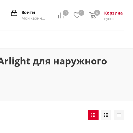
Войти
Корзина
0
0
0
0
Мой кабинет
пуста
rlight для наружного