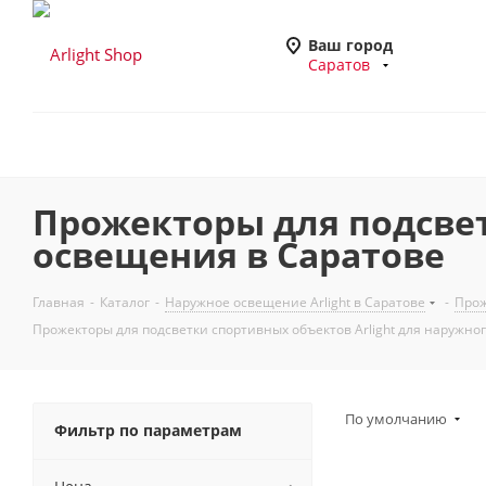
Ваш город
Саратов
Прожекторы для подсвет
освещения в Саратове
Главная
-
Каталог
-
Наружное освещение Arlight в Саратове
-
Прож
Прожекторы для подсветки спортивных объектов Arlight для наружно
По умолчанию
Фильтр по параметрам