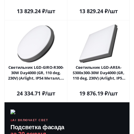
Металл, 3 года) 030004 в
Металл, 3 года) 030004(1) в
Саратове
Саратове
13 829.24
₽
/шт
13 829.24
₽
/шт
Светильник LGD-GIRO-R300-
Светильник LGD-AREA-
30W Day4000 (GR, 110 deg,
S300x300-30W Day4000 (GR,
230V) (Arlight, IP54 Металл, 3
110 deg, 230V) (Arlight, IP54
года) 032425 в Саратове
Металл, 3 года) 032428 в
Саратове
24 334.71
₽
/шт
19 876.19
₽
/шт
AI ВКЛЮЧАЕТ СВЕТ
Подсветка фасада