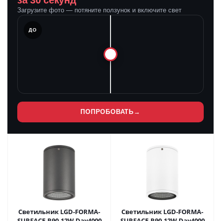
за 30 секунд
Загрузите фото — потяните ползунок и включите свет
ЛЕ
ДО
ПОПРОБОВАТЬ
→
Светильник LGD-FORMA-
Светильник LGD-FORMA-
SURFACE-R90-12W Day4000
SURFACE-R90-12W Day4000