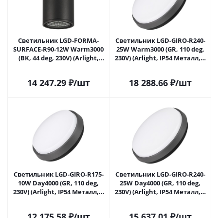
Светильник LGD-FORMA-
Светильник LGD-GIRO-R240-
SURFACE-R90-12W Warm3000
25W Warm3000 (GR, 110 deg,
(BK, 44 deg, 230V) (Arlight,
230V) (Arlight, IP54 Металл, 3
IP54 Металл, 3 года) 037262 в
года) 029949 в Саратове
Саратове
14 247.29
₽
/шт
18 288.66
₽
/шт
Светильник LGD-GIRO-R175-
Светильник LGD-GIRO-R240-
10W Day4000 (GR, 110 deg,
25W Day4000 (GR, 110 deg,
230V) (Arlight, IP54 Металл, 3
230V) (Arlight, IP54 Металл, 3
года) 032421 в Саратове
года) 032424 в Саратове
12 175.58
₽
/шт
15 637.01
₽
/шт