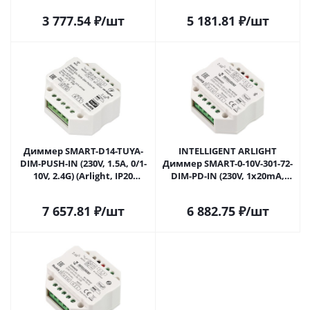
лет) 028434(1) в Саратове
3 777.54
₽
/шт
5 181.81
₽
/шт
Диммер SMART-D14-TUYA-
INTELLIGENT ARLIGHT
DIM-PUSH-IN (230V, 1.5A, 0/1-
Диммер SMART-0-10V-301-72-
10V, 2.4G) (Arlight, IP20
DIM-PD-IN (230V, 1x20mA,
Пластик, 5 лет) 033760 в
TUYA BLE, 2.4G) (IARL, IP20
Саратове
Пластик, 5 лет) 037345 в
7 657.81
₽
/шт
6 882.75
₽
/шт
Саратове