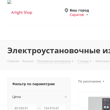
Ваш город
Саратов
Электроустановочные и
Главная
-
Каталог
-
Рекламные материалы
-
Стенды
-
Электроу
По умолчанию
Фильтр по параметрам
Цена