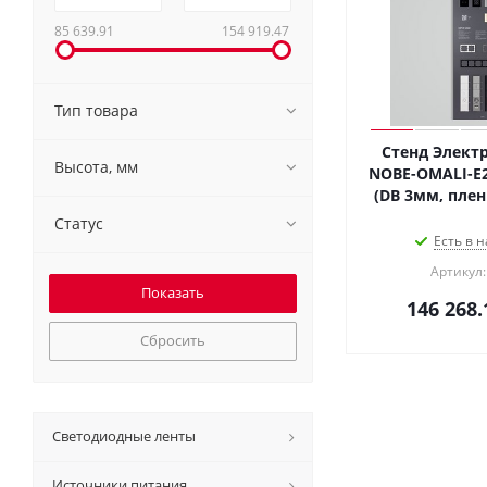
85 639.91
154 919.47
Тип товара
Стенд Элект
Высота, мм
NOBE-OMALI-E
(DB 3мм, пленка
Статус
Есть в н
Артикул:
146 268.
Сбросить
Светодиодные ленты
Источники питания