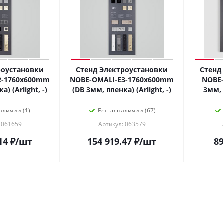
роустановки
Стенд Электроустановки
Стенд
2-1760x600mm
NOBE-OMALI-E3-1760x600mm
NOBE-
) (Arlight, -)
(DB 3мм, пленка) (Arlight, -)
3мм, 
аличии (1)
Есть в наличии (67)
 061659
Артикул: 063579
14
₽
/шт
154 919.47
₽
/шт
89