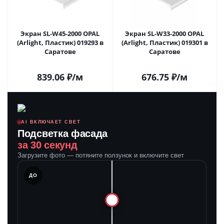
Экран SL-W45-2000 OPAL
Экран SL-W33-2000 OPAL
(Arlight, Пластик) 019293 в
(Arlight, Пластик) 019301 в
Саратове
Саратове
839.06
₽
/м
676.75
₽
/м
AI ВКЛЮЧАЕТ СВЕТ
Подсветка фасада
за 30 секунд
Загрузите фото — потяните ползунок и включите свет
ЛЕ
ДО