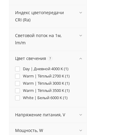
Индекс цветопередачи
CRI (Ra)
Световой поток на 1м,
lm/m
Цвет свечения
?
Day | Дневной 4000 K (
1
)
Warm | Тёплый 2700 K (
1
)
Warm | Тёплый 3000 K (
1
)
Warm | Тёплый 3500 K (
1
)
White | Белый 6000 K (
1
)
Напряжение питания, V
Мощность, W