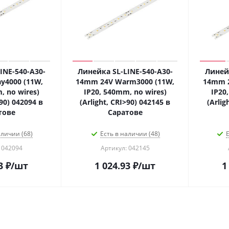
INE-540-A30-
Линейка SL-LINE-540-A30-
Линейк
y4000 (11W,
14mm 24V Warm3000 (11W,
14mm 2
, no wires)
IP20, 540mm, no wires)
IP20
>90) 042094 в
(Arlight, CRI>90) 042145 в
(Arlig
тове
Саратове
аличии (68)
Есть в наличии (48)
Е
 042094
Артикул: 042145
3
₽
/шт
1 024.93
₽
/шт
1