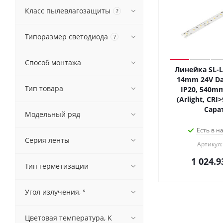
Класс пылевлагозащиты
?
Типоразмер светодиода
?
Способ монтажа
Линейка SL-L
14mm 24V Da
Тип товара
IP20, 540mm
(Arlight, CRI
Сара
Модельный ряд
Есть в н
Серия ленты
Артикул:
1 024.9
Тип герметизации
Угол излучения, °
Цветовая температура, K