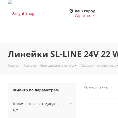
Ваш город
Саратов
Линейки SL-LINE 24V 22 
Главная
-
Каталог
-
Светодиодные ленты
-
Специализированные
По умолчанию
Фильтр по параметрам
Количество светодиодов,
шт