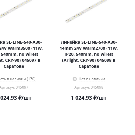
а SL-LINE-540-A30-
Линейка SL-LINE-540-A30-
4V Warm3500 (11W,
14mm 24V Warm2700 (11W,
, 540mm, no wires)
IP20, 540mm, no wires)
ht, CRI>90) 045097 в
(Arlight, CRI>90) 045098 в
Саратове
Саратове
сть в наличии (170)
Нет в наличии
Артикул: 045097
Артикул: 045098
 024.93
₽
/шт
1 024.93
₽
/шт