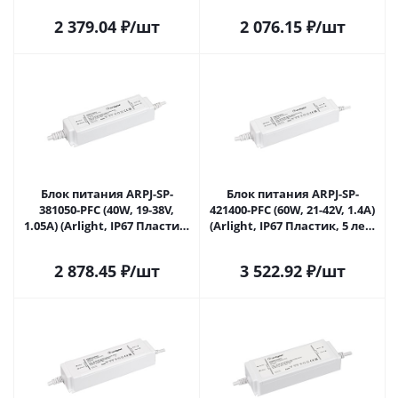
2 379.04
₽
/шт
2 076.15
₽
/шт
Блок питания ARPJ-SP-
Блок питания ARPJ-SP-
381050-PFC (40W, 19-38V,
421400-PFC (60W, 21-42V, 1.4A)
1.05A) (Arlight, IP67 Пластик,
(Arlight, IP67 Пластик, 5 лет)
5 лет) 037270 в Саратове
037271 в Саратове
2 878.45
₽
/шт
3 522.92
₽
/шт