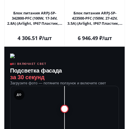
Блок питания ARPJ-SP-
Блок питания ARPJ-SP-
342800-PFC (100W, 17-34V,
423500-PFC (150W, 27-42V,
2.8A) (Arlight, IP67 Пластик, 5
3.5A) (Arlight, IP67 Пластик, 5
лет) 037272 в Саратове
лет) 037273 в Саратове
4 306.51
₽
/шт
6 946.49
₽
/шт
AI ВКЛЮЧАЕТ СВЕТ
Подсветка фасада
за 30 секунд
Загрузите фото — потяните ползунок и включите свет
ЛЕ
ДО