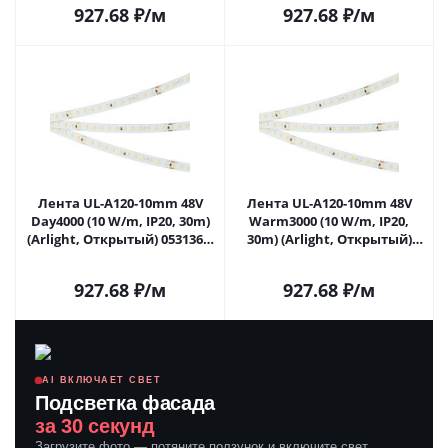
927.68
₽
/м
927.68
₽
/м
Лента UL-A120-10mm 48V
Лента UL-A120-10mm 48V
Day4000 (10 W/m, IP20, 30m)
Warm3000 (10 W/m, IP20,
(Arlight, Открытый) 053136 в
30m) (Arlight, Открытый)
Саратове
053137 в Саратове
927.68
₽
/м
927.68
₽
/м
AI ВКЛЮЧАЕТ СВЕТ
Подсветка фасада
за 30 секунд
Загрузите фото — потяните ползунок и включите свет