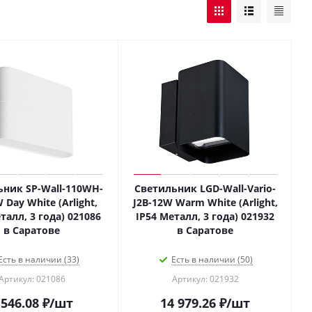
ьник SP-Wall-110WH-
Светильник LGD-Wall-Vario-
W Day White (Arlight,
J2B-12W Warm White (Arlight,
талл, 3 года) 021086
IP54 Металл, 3 года) 021932
в Саратове
в Саратове
Есть в наличии (33)
Есть в наличии (50)
Артикул: 021086
Артикул: 021932
 546.08
₽
/шт
14 979.26
₽
/шт