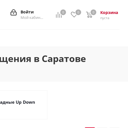
Войти
Корзина
0
0
0
0
Мой кабинет
пуста
ещения в Саратове
адные Up Down