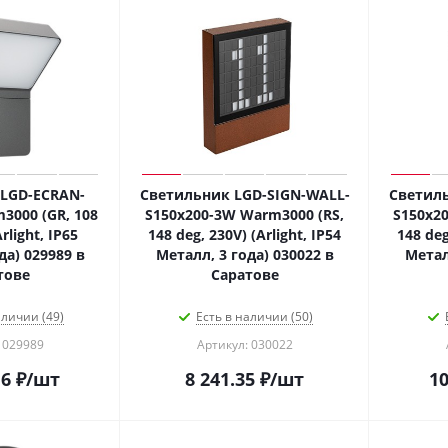
LGD-ECRAN-
Светильник LGD-SIGN-WALL-
Светиль
000 (GR, 108
S150x200-3W Warm3000 (RS,
S150x2
rlight, IP65
148 deg, 230V) (Arlight, IP54
148 deg
да) 029989 в
Металл, 3 года) 030022 в
Метал
тове
Саратове
аличии (49)
Есть в наличии (50)
 029989
Артикул: 030022
16
₽
/шт
8 241.35
₽
/шт
10