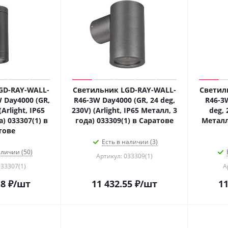
GD-RAY-WALL-
Светильник LGD-RAY-WALL-
Светил
 Day4000 (GR,
R46-3W Day4000 (GR, 24 deg,
R46-3
(Arlight, IP65
230V) (Arlight, IP65 Металл, 3
deg, 
) 033307(1) в
года) 033309(1) в Саратове
Металл,
тове
Есть в наличии (3)
аличии (50)
Артикул: 033309(1)
033307(1)
А
18
₽
/шт
11 432.55
₽
/шт
11