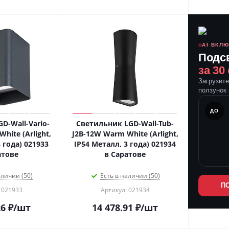
AI ВКЛ
Подс
за 30
Загрузит
ползунок 
ПОСЛЕ
ДО
D-Wall-Vario-
Светильник LGD-Wall-Tub-
hite (Arlight,
J2B-12W Warm White (Arlight,
 года) 021933
IP54 Металл, 3 года) 021934
атове
в Саратове
аличии (50)
Есть в наличии (50)
П
 021933
Артикул: 021934
26
₽
/шт
14 478.91
₽
/шт