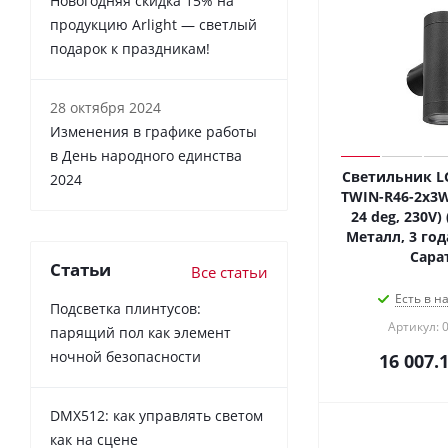
Новогодняя скидка 15% на
продукцию Arlight — светлый
подарок к праздникам!
28 октября 2024
Изменения в графике работы
в День народного единства
Светильник L
2024
TWIN-R46-2x3W
24 deg, 230V) 
Металл, 3 года
Сара
Статьи
Все статьи
Есть в н
Подсветка плинтусов:
Артикул: 
парящий пол как элемент
ночной безопасности
16 007.
DMX512: как управлять светом
как на сцене