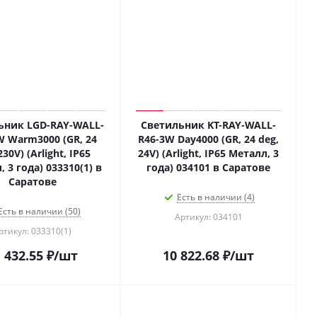
ьник LGD-RAY-WALL-
Светильник KT-RAY-WALL-
W Warm3000 (GR, 24
R46-3W Day4000 (GR, 24 deg,
230V) (Arlight, IP65
24V) (Arlight, IP65 Металл, 3
 3 года) 033310(1) в
года) 034101 в Саратове
Саратове
Есть в наличии (4)
Есть в наличии (50)
Артикул: 034101
ртикул: 033310(1)
 432.55
₽
/шт
10 822.68
₽
/шт