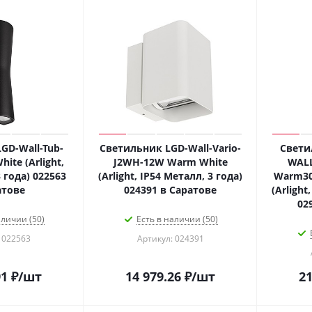
GD-Wall-Tub-
Светильник LGD-Wall-Vario-
Свети
ite (Arlight,
J2WH-12W Warm White
WALL
 года) 022563
(Arlight, IP54 Металл, 3 года)
Warm300
атове
024391 в Саратове
(Arlight
02
аличии (50)
Есть в наличии (50)
 022563
Артикул: 024391
91
₽
/шт
14 979.26
₽
/шт
21