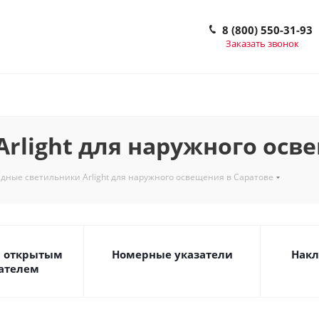
8 (800) 550-31-93
Заказать звонок
rlight для наружного осв
дные светильники Arlight для наружного освещения в Саратове
с открытым
Номерные указатели
Накл
ателем