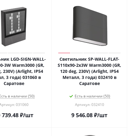
ник LGD-SIGN-WALL-
Светильник SP-WALL-FLAT-
00-3W Warm3000 (GR,
S110x90-2x3W Warm3000 (GR,
, 230V) (Arlight, IP54
120 deg, 230V) (Arlight, IP54
л, 3 года) 031060 в
Металл, 3 года) 032410 в
Саратове
Саратове
Есть в наличии (50)
Есть в наличии (50)
Артикул: 031060
Артикул: 032410
 739.48
₽
/шт
9 546.08
₽
/шт