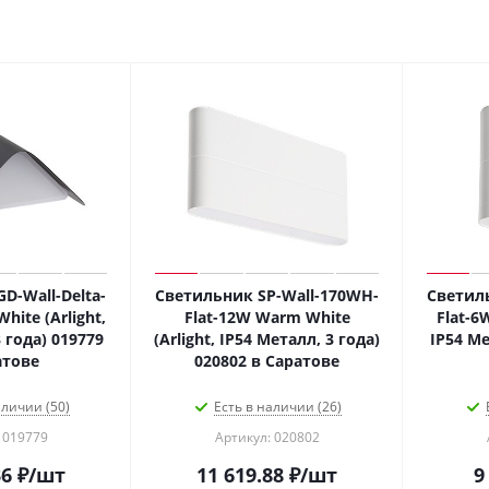
D-Wall-Delta-
Светильник SP-Wall-170WH-
Светил
ite (Arlight,
Flat-12W Warm White
Flat-6
 года) 019779
(Arlight, IP54 Металл, 3 года)
IP54 Ме
атове
020802 в Саратове
аличии (50)
Есть в наличии (26)
 019779
Артикул: 020802
36
₽
/шт
11 619.88
₽
/шт
9