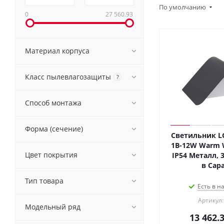
По умолчанию
0
27 560.93
Материал корпуса
Класс пылевлагозащиты
?
Способ монтажа
Форма (сечение)
Светильник LG
1B-12W Warm Wh
Цвет покрытия
IP54 Металл, 3
в Сар
Тип товара
Есть в н
Артикул:
Модельный ряд
13 462.