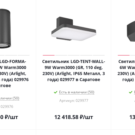
LGD-FORMA-
Светильник LGD-TENT-WALL-
Светил
W Warm3000
9W Warm3000 (GR, 110 deg,
6W War
30V) (Arlight,
230V) (Arlight, IP65 Металл, 3
230V) (A
 года) 029976
года) 029977 в Саратове
года)
атове
Есть в наличии (50)
аличии (50)
Артикул: 029977
 029976
30
₽
/шт
12 418.58
₽
/шт
13