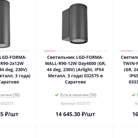
LGD-FORMA-
Светильник LGD-FORMA-
Светил
R90-2x12W
WALL-R90-12W Day4000 (GR,
TWIN-
44 deg, 230V)
44 deg, 230V) (Arlight, IP54
(GR, 24
Металл, 3 года)
Металл, 3 года) 032575 в
IP6
Саратове
Саратове
033
аличии (50)
Есть в наличии (50)
 032573
Артикул: 032575
А
55
₽
/шт
14 645.30
₽
/шт
16