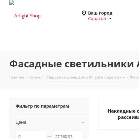
Ваш город
Саратов
Фасадные светильники A
Главная
-
Каталог
-
Наружное освещение Arlight в Саратове
-
Фаса
Фильтр по параметрам
Накладные 
рассеив
Цена