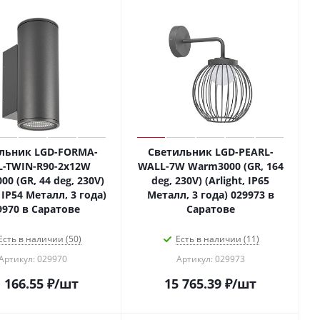
льник LGD-FORMA-
Светильник LGD-PEARL-
-TWIN-R90-2x12W
WALL-7W Warm3000 (GR, 164
0 (GR, 44 deg, 230V)
deg, 230V) (Arlight, IP65
, IP54 Металл, 3 года)
Металл, 3 года) 029973 в
9970 в Саратове
Саратове
Есть в наличии (50)
Есть в наличии (11)
Артикул: 029970
Артикул: 029973
 166.55
₽
/шт
15 765.39
₽
/шт