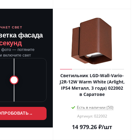
ЮЧАЕТ СВЕТ
ветка фасада
 секунд
е фото — потяните
и включите свет
Светильник LGD-Wall-Vario-
J2R-12W Warm White (Arlight,
IP54 Металл, 3 года) 022002
в Саратове
Есть в наличии (50)
ОПРОБОВАТЬ
→
Артикул: 022002
14 979.26
₽
/шт