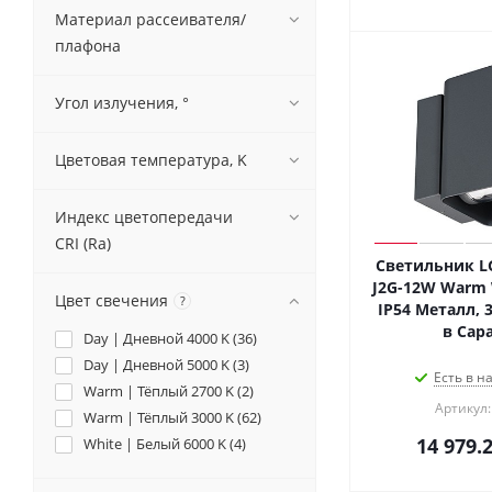
Материал рассеивателя/
плафона
Угол излучения, °
Цветовая температура, K
Индекс цветопередачи
CRI (Ra)
Светильник LG
J2G-12W Warm W
Цвет свечения
?
IP54 Металл, 3
в Сар
Day | Дневной 4000 K (
36
)
Day | Дневной 5000 K (
3
)
Есть в н
Warm | Тёплый 2700 K (
2
)
Артикул:
Warm | Тёплый 3000 K (
62
)
14 979.
White | Белый 6000 K (
4
)