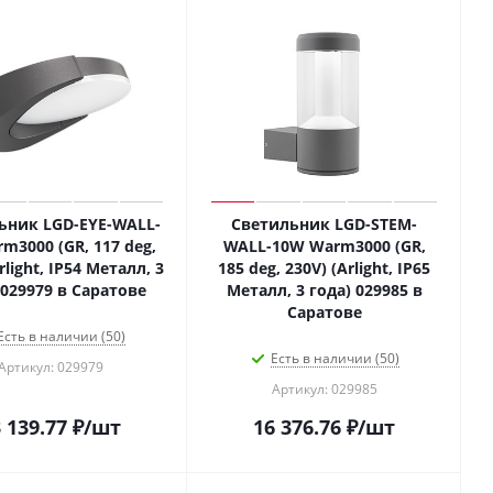
ьник LGD-EYE-WALL-
Светильник LGD-STEM-
m3000 (GR, 117 deg,
WALL-10W Warm3000 (GR,
rlight, IP54 Металл, 3
185 deg, 230V) (Arlight, IP65
 029979 в Саратове
Металл, 3 года) 029985 в
Саратове
Есть в наличии (50)
Есть в наличии (50)
Артикул: 029979
Артикул: 029985
 139.77
₽
/шт
16 376.76
₽
/шт