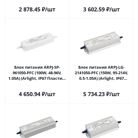
2 878.45
₽
/шт
3 602.59
₽
/шт
Блок питания ARPJ-SP-
Блок питания ARPJ-LG-
961050-PFC (100W, 48-96V,
2141050-PFC (150W, 95-214V,
1.05A) (Arlight, IP67 Пластик,
0.5-1.05A) (Arlight, IP67
5 лет) 037894 в Саратове
Металл, 5 лет) 039540 в
Саратове
4 650.94
₽
/шт
5 734.23
₽
/шт