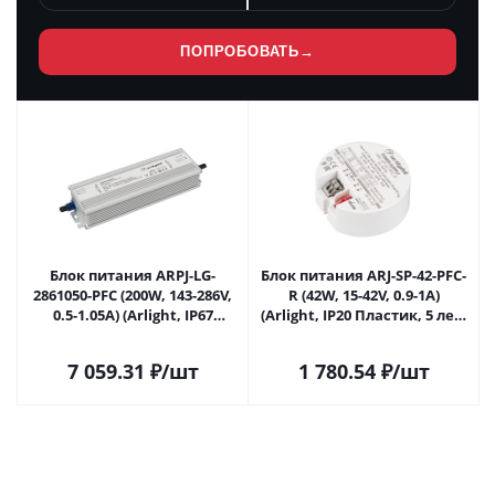
ПОПРОБОВАТЬ
→
Блок питания ARPJ-LG-
Блок питания ARJ-SP-42-PFC-
2861050-PFC (200W, 143-286V,
R (42W, 15-42V, 0.9-1A)
0.5-1.05A) (Arlight, IP67
(Arlight, IP20 Пластик, 5 лет)
Металл, 5 лет) 043362 в
048775 в Саратове
Саратове
7 059.31
₽
/шт
1 780.54
₽
/шт