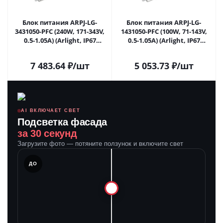
Блок питания ARPJ-LG-
Блок питания ARPJ-LG-
3431050-PFC (240W, 171-343V,
1431050-PFC (100W, 71-143V,
0.5-1.05A) (Arlight, IP67
0.5-1.05A) (Arlight, IP67
Металл, 5 лет) 039542 в
Металл, 5 лет) 043262 в
Саратове
Саратове
7 483.64
₽
/шт
5 053.73
₽
/шт
AI ВКЛЮЧАЕТ СВЕТ
Подсветка фасада
за 30 секунд
Загрузите фото — потяните ползунок и включите свет
ЛЕ
ДО