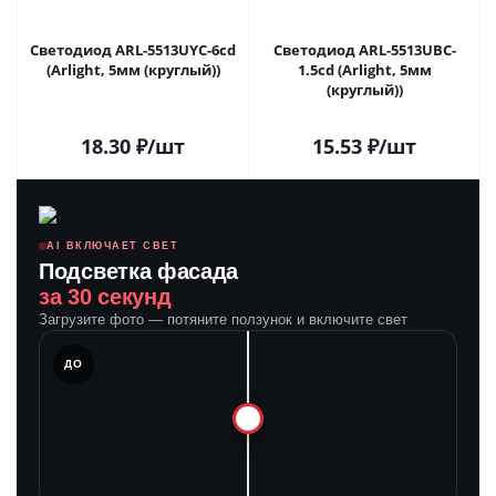
Светодиод ARL-5513UYC-6cd
Светодиод ARL-5513UBC-
(Arlight, 5мм (круглый))
1.5cd (Arlight, 5мм
(круглый))
18.30
₽
/шт
15.53
₽
/шт
AI ВКЛЮЧАЕТ СВЕТ
Подсветка фасада
за 30 секунд
Загрузите фото — потяните ползунок и включите свет
ЛЕ
ДО