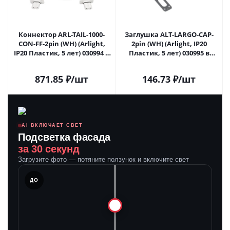
Коннектор ARL-TAIL-1000-
Заглушка ALT-LARGO-CAP-
CON-FF-2pin (WH) (Arlight,
2pin (WH) (Arlight, IP20
IP20 Пластик, 5 лет) 030994 в
Пластик, 5 лет) 030995 в
Саратове
Саратове
871.85
₽
/шт
146.73
₽
/шт
AI ВКЛЮЧАЕТ СВЕТ
Подсветка фасада
за 30 секунд
Загрузите фото — потяните ползунок и включите свет
ЛЕ
ДО