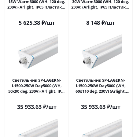
15W Warm3000 (WH, 120 deg,
30W Warm3000 (WH, 120 deg,
230V) (Arlight, IP65 Пластик, 5
230V) (Arlight, IP65 Пластик, 5
лет) 052089 в Саратове
лет) 052090 в Саратове
5 625.38
₽
/шт
8 148
₽
/шт
Светильник SP-LAGERN-
Светильник SP-LAGERN-
L1500-250W Day5000 (WH,
L1500-250W Day5000 (WH,
50х90 deg, 230V) (Arlight, IP65
60х110 deg, 230V) (Arlight,
Металл, 5 лет) 052426 в
IP65 Металл, 5 лет) 052427 в
Саратове
Саратове
35 933.63
₽
/шт
35 933.63
₽
/шт