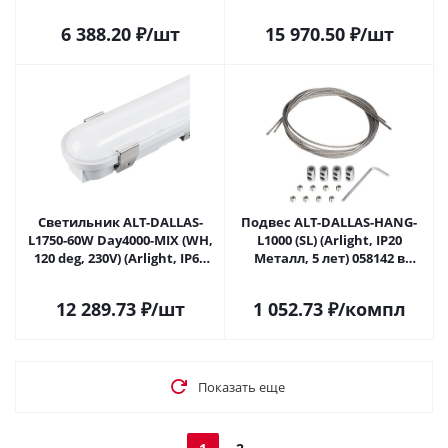
Пластик, 5 лет) 055198 в
Металл, 5 лет) 056911 в
Саратове
Саратове
6 388.20
₽
/шт
15 970.50
₽
/шт
Светильник ALT-DALLAS-
Подвес ALT-DALLAS-HANG-
L1750-60W Day4000-MIX (WH,
L1000 (SL) (Arlight, IP20
120 deg, 230V) (Arlight, IP66
Металл, 5 лет) 058142 в
Пластик, 5 лет) 056912 в
Саратове
Саратове
12 289.73
₽
/шт
1 052.73
₽
/компл
Показать еще