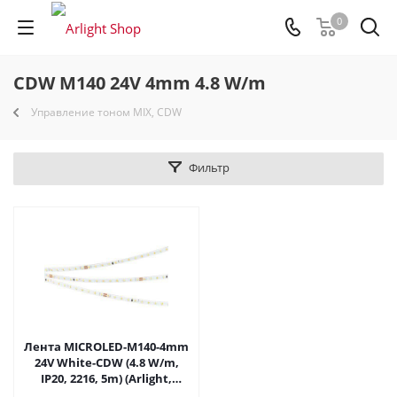
0
CDW M140 24V 4mm 4.8 W/m
Управление тоном MIX, CDW
Фильтр
Лента MICROLED-M140-4mm
24V White-CDW (4.8 W/m,
IP20, 2216, 5m) (Arlight,
узкая) 024505(2) в Саратове