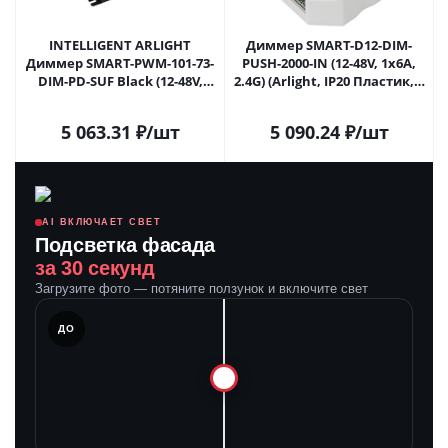
INTELLIGENT ARLIGHT
Диммер SMART-D12-DIM-
Диммер SMART-PWM-101-73-
PUSH-2000-IN (12-48V, 1x6A,
DIM-PD-SUF Black (12-48V,
2.4G) (Arlight, IP20 Пластик, 5
1x20A, 2.4G) (IARL, IP20
лет) 028289 в Саратове
Металл, 5 лет) 028175(1) в
5 063.31
₽
/шт
5 090.24
₽
/шт
Саратове
AI ВКЛЮЧАЕТ СВЕТ
Подсветка фасада
за 30 секунд
Загрузите фото — потяните ползунок и включите свет
ЛЕ
ДО