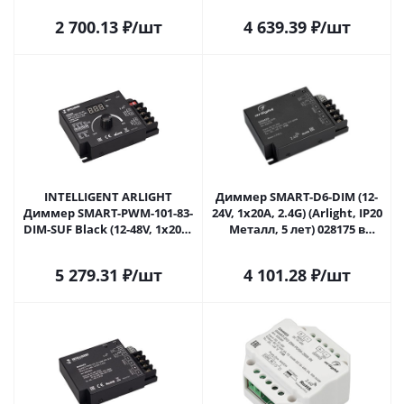
2 700.13
₽
/шт
4 639.39
₽
/шт
INTELLIGENT ARLIGHT
Диммер SMART-D6-DIM (12-
Диммер SMART-PWM-101-83-
24V, 1x20A, 2.4G) (Arlight, IP20
DIM-SUF Black (12-48V, 1x20A,
Металл, 5 лет) 028175 в
Rotary, 2.4G) (IARL, IP20
Саратове
Металл, 5 лет) 028174(1) в
5 279.31
₽
/шт
4 101.28
₽
/шт
Саратове