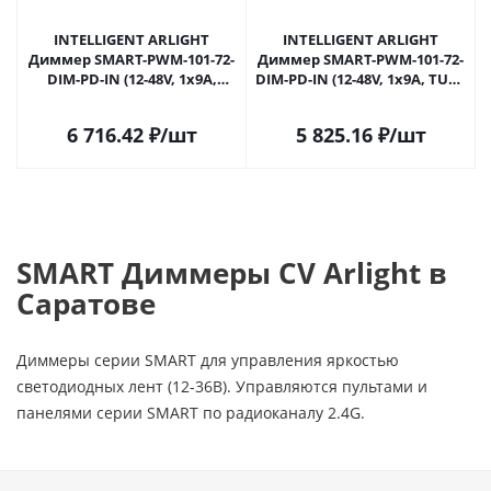
INTELLIGENT ARLIGHT
INTELLIGENT ARLIGHT
Диммер SMART-PWM-101-72-
Диммер SMART-PWM-101-72-
DIM-PD-IN (12-48V, 1x9A,
DIM-PD-IN (12-48V, 1x9A, TUYA
ZigBee, 2.4G) (IARL, IP20
Wi-Fi, 2.4G) (IARL, IP20
Пластик, 5 лет) 058220 в
Пластик, 5 лет) 059158 в
6 716.42
₽
/шт
5 825.16
₽
/шт
Саратове
Саратове
SMART Диммеры CV Arlight в
Саратове
Диммеры серии SMART для управления яркостью
светодиодных лент (12-36В). Управляются пультами и
панелями серии SMART по радиоканалу 2.4G.