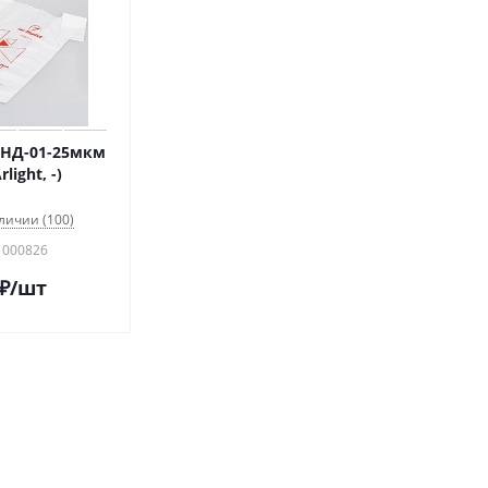
 ПНД-01-25мкм
light, -)
личии (100)
 000826
₽
/шт