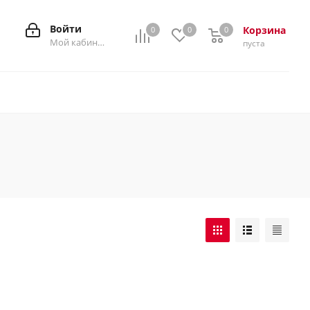
Войти
Корзина
0
0
0
0
Мой кабинет
пуста