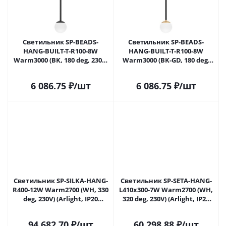
Светильник SP-BEADS-
Светильник SP-BEADS-
HANG-BUILT-T-R100-8W
HANG-BUILT-T-R100-8W
Warm3000 (BK, 180 deg, 230V)
Warm3000 (BK-GD, 180 deg,
(Arlight, IP20 Металл, 5 лет)
230V) (Arlight, IP20 Металл, 5
лет)
6 086.75
₽
/шт
6 086.75
₽
/шт
Светильник SP-SILKA-HANG-
Светильник SP-SETA-HANG-
R400-12W Warm2700 (WH, 330
L410х300-7W Warm2700 (WH,
deg, 230V) (Arlight, IP20
320 deg, 230V) (Arlight, IP20
Натуральный шелк, 3 года)
Натуральный шелк, 3 года)
94 682.70
₽
/шт
60 298.88
₽
/шт