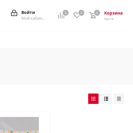
Войти
Корзина
0
0
0
0
Мой кабинет
пуста