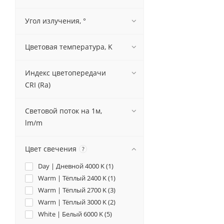
Угол излучения, °
Цветовая температура, K
Индекс цветопередачи
CRI (Ra)
Световой поток на 1м,
lm/m
Цвет свечения
?
Day | Дневной 4000 K (
1
)
Warm | Тёплый 2400 K (
1
)
Warm | Тёплый 2700 K (
3
)
Warm | Тёплый 3000 K (
2
)
White | Белый 6000 K (
5
)