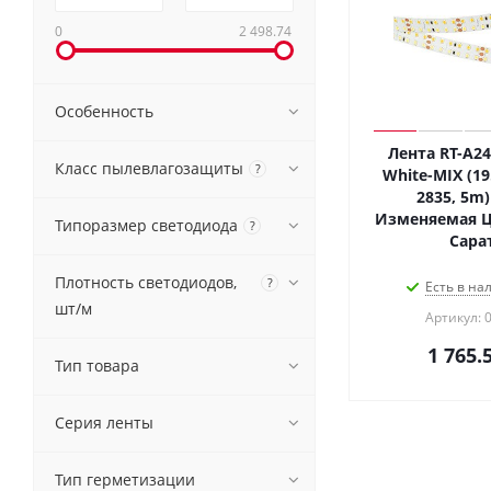
0
2 498.74
Особенность
Лента RT-A2
Класс пылевлагозащиты
?
White-MIX (19
2835, 5m) 
Изменяемая ЦТ
Типоразмер светодиода
?
Сара
Плотность светодиодов,
?
Есть в на
шт/м
Артикул: 
1 765.
Тип товара
Серия ленты
Тип герметизации