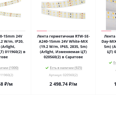
40-15mm 24V
Лента герметичная RTW-SE-
Лента
.2 W/m, IP20,
A240-15mm 24V White-MIX
Day-MIX
(Arlight,
(19.2 W/m, IP65, 2835, 5m)
5m) (A
) 011960(2) в
(Arlight, Изменяемая ЦТ)
ЦТ) 
тове
020560(2) в Саратове
Е
личии (1000)
Есть в наличии (925)
011960(2)
Артикул: 020560(2)
58
₽
/м
2 498.74
₽
/м